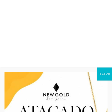
FAIXAS
Faça o login ou cadastre-se para ver os
preços
Código 9085
Disponibilidade:
Em estoque
SKU:
9085
Categoria:
Brincos
FECHAR
Compartilhar: