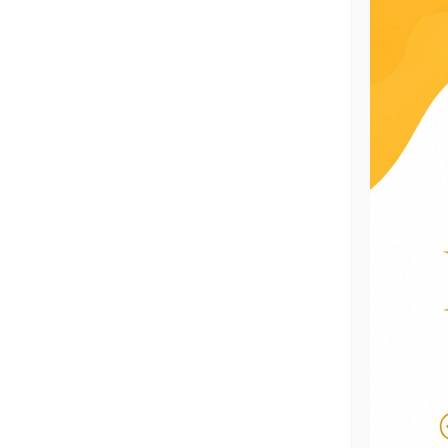
Ou
BANHO