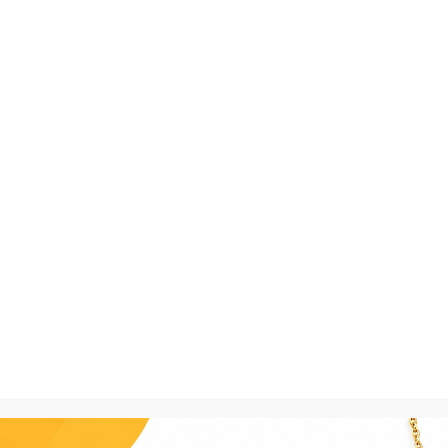
Disponibilidade:
Em esto
SKU:
14148
Categorias:
Acreditar (R
Compartilhar: