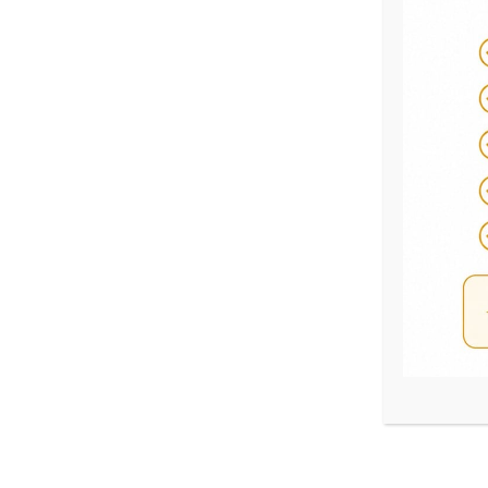
Ró
BANHO