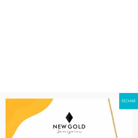
BOLINHAS MENORES LISAS
120CM
Faça o login ou cadastre-se para ver os
preços
Código 15593
Disponibilidade:
Em estoque
SKU:
15593
Categoria:
Pulseiras
Tag:
pulseiras lisas
FECHAR
Compartilhar: